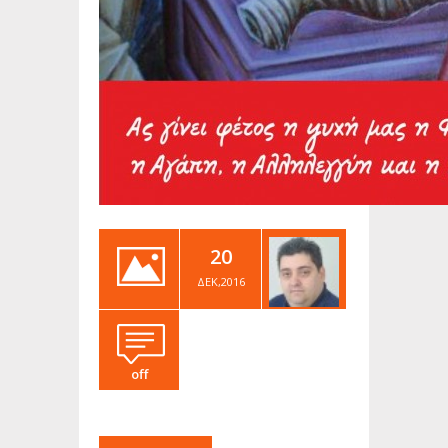
20
ΔΕΚ,2016
off