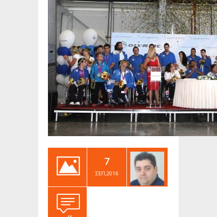
7
ΣΕΠ,2016