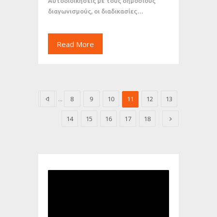
Αυτοδιοικήσεις με τους δημόσιους
διαγωνισμούς, οι διαδικασίες…
Read More
1
...
8
9
10
11
12
13
14
15
16
17
18