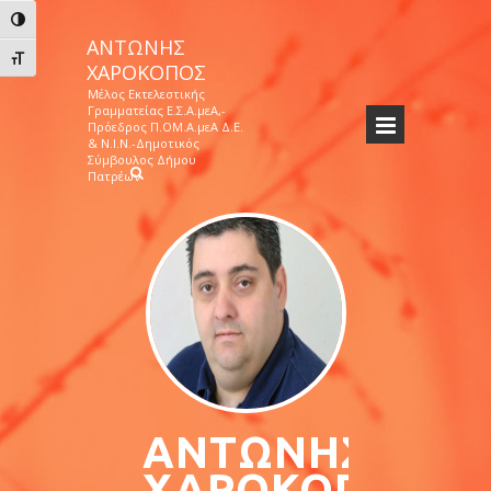
Εναλλαγή Υψηλής Αντίθεσης
ΑΝΤΏΝΗΣ
Εναλλαγή Μεγέθους Γραμμάτων
ΧΑΡΟΚΌΠΟΣ
Μέλος Εκτελεστικής
Γραμματείας Ε.Σ.Α.μεΑ,-
Πρόεδρος Π.ΟΜ.Α.μεΑ Δ.Ε.
& Ν.Ι.Ν.-Δημοτικός
Σύμβουλος Δήμου
Πατρέων
ΑΝΤΏΝΗΣ
ΧΑΡΟΚΌΠΟΣ