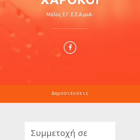
Μέλος Ε.Γ. Ε.Σ.Α.μεΑ-
Πρόεδρος Π.ΟΜ.Α.μεΑ
Δ.Ε. & Ν.Ι.Ν.- Δημοτικός
Σύμβουλος Δ. Πατρέων
Δημοσιέυσεις
Συμμετοχή σε