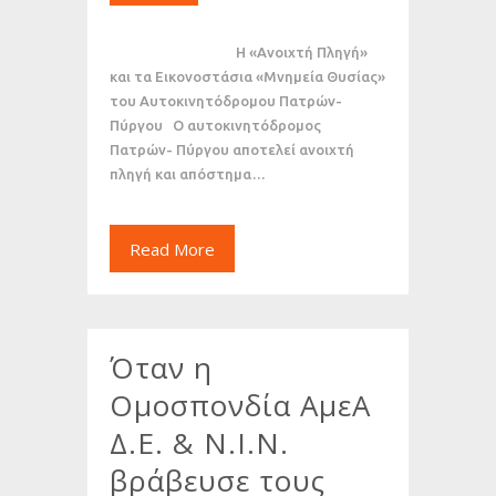
Η «Ανοιχτή Πληγή»
και τα Εικονοστάσια «Μνημεία Θυσίας»
του Αυτοκινητόδρομου Πατρών-
Πύργου Ο αυτοκινητόδρομος
Πατρών- Πύργου αποτελεί ανοιχτή
πληγή και απόστημα…
Read More
Όταν η
Ομοσπονδία ΑμεΑ
Δ.Ε. & Ν.Ι.Ν.
βράβευσε τους