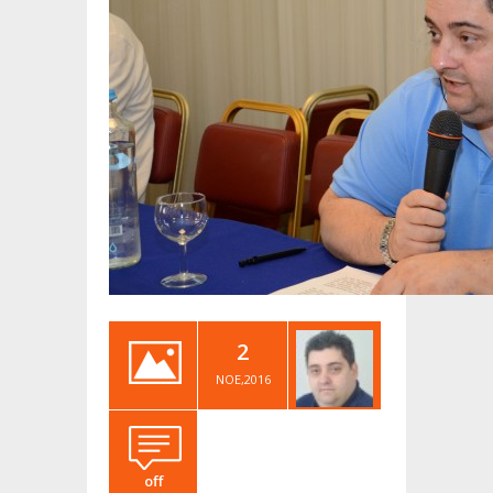
2
ΝΟΈ,2016
off