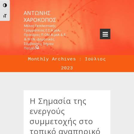
Εναλλαγή Υψηλής Αντίθεσης
ΑΝΤΏΝΗΣ
Εναλλαγή Μεγέθους Γραμμάτων
ΧΑΡΟΚΌΠΟΣ
Μέλος Εκτελεστικής
Γραμματείας Ε.Σ.Α.μεΑ,-
Πρόεδρος Π.ΟΜ.Α.μεΑ Δ.Ε.
& Ν.Ι.Ν.-Δημοτικός
Σύμβουλος Δήμου
Πατρέων
Monthly Archives :
Ιούλιος
2023
Ιούλιος
Home
>>
2023
>>
Η Σημασία της
ενεργούς
συμμετοχής στο
τοπικό αναπηρικό