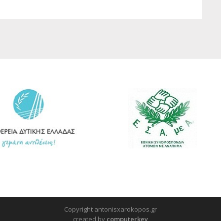
Copyright antonisxarokopos.gr
created by
computerkey