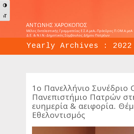
Εναλλαγή Υψηλής Αντίθεσης
Εναλλαγή Μεγέθους Γραμμάτων
ΑΝΤΏΝΗΣ ΧΑΡΟΚΌΠΟΣ
Μέλος Εκτελεστικής Γραμματείας Ε.Σ.Α.μεΑ,-Πρόεδρος Π.ΟΜ.Α.μεΑ
Δ.Ε. & Ν.Ι.Ν.-Δημοτικός Σύμβουλος Δήμου Πατρέων
Yearly Archives :
2022
1ο Πανελλήνιο Συνέδριο 
Πανεπιστήμιο Πατρών στη
ευημερία & αειφορία. Θέμ
Εθελοντισμός