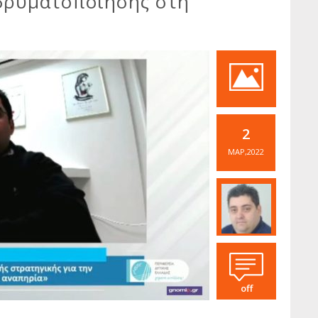
ϊδρυματοποίησης στη
2
ΜΑΡ,2022
off