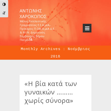
Εναλλαγή Υψηλής Αντίθεσης
ΑΝΤΏΝΗΣ
Εναλλαγή Μεγέθους Γραμμάτων
ΧΑΡΟΚΌΠΟΣ
Μέλος Εκτελεστικής
Γραμματείας Ε.Σ.Α.μεΑ,-
Πρόεδρος Π.ΟΜ.Α.μεΑ Δ.Ε.
& Ν.Ι.Ν.-Δημοτικός
Σύμβουλος Δήμου
Πατρέων
Monthly Archives :
Νοέμβριος
2018
Νοέμβριος
Home
>>
2018
>>
«Η βία κατά των
γυναικών ………
χωρίς σύνορα»