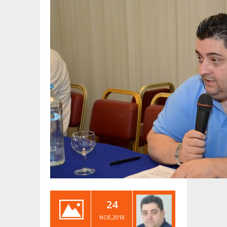
24
ΝΟΈ,2018