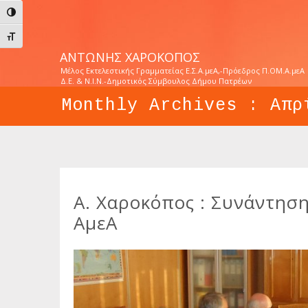
Εναλλαγή Υψηλής Αντίθεσης
Εναλλαγή Μεγέθους Γραμμάτων
ΑΝΤΏΝΗΣ ΧΑΡΟΚΌΠΟΣ
Μέλος Εκτελεστικής Γραμματείας Ε.Σ.Α.μεΑ,-Πρόεδρος Π.ΟΜ.Α.μεΑ
Δ.Ε. & Ν.Ι.Ν.-Δημοτικός Σύμβουλος Δήμου Πατρέων
Monthly Archives :
Απρ
Α. Χαροκόπος : Συνάντηση
ΑμεΑ