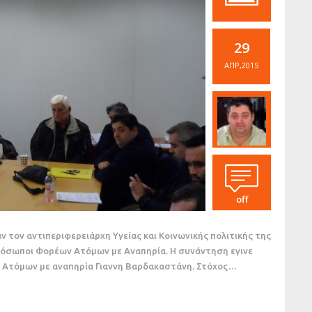
29
ΑΠΡ,2015
off
ν τον αντιπεριφερειάρχη Υγείας και Κοινωνικής πολιτικής της
ρόσωποι Φορέων Ατόμων με Αναπηρία. Η συνάντηση εγινε
 Ατόμων με αναπηρία Γιαννη Βαρδακαστάνη. Στόχος…