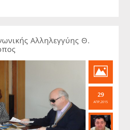
νωνικής Αλληλεγγύης Θ.
όπος
29
ΑΠΡ,2015