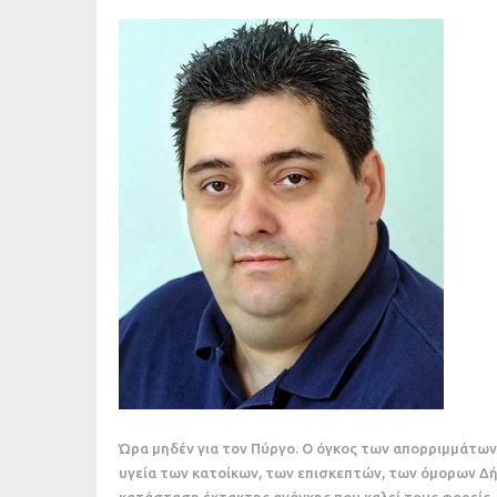
Ώρα μηδέν για τον Πύργο. Ο όγκος των απορριμμάτων
υγεία των κατοίκων, των επισκεπτών, των όμορων Δή