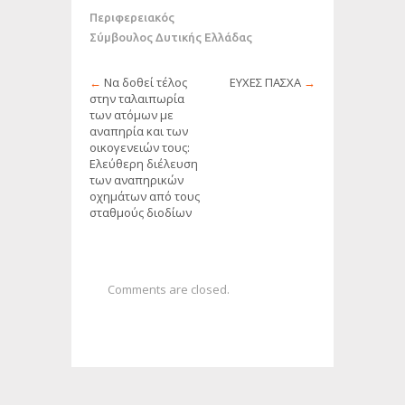
Περιφερειακός
Σύμβουλος Δυτικής Ελλάδας
←
Να δοθεί τέλος
ΕΥΧΕΣ ΠΑΣΧΑ
→
στην ταλαιπωρία
των ατόμων με
αναπηρία και των
οικογενειών τους:
Ελεύθερη διέλευση
των αναπηρικών
οχημάτων από τους
σταθμούς διοδίων
Comments are closed.