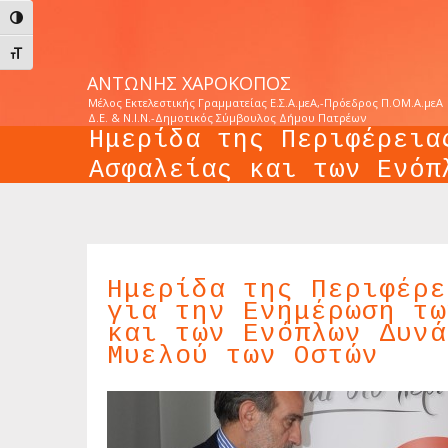
Εναλλαγή Υψηλής Αντίθεσης
Εναλλαγή Μεγέθους Γραμμάτων
ΑΝΤΏΝΗΣ ΧΑΡΟΚΌΠΟΣ
Μέλος Εκτελεστικής Γραμματείας Ε.Σ.Α.μεΑ,-Πρόεδρος Π.ΟΜ.Α.μεΑ
Δ.Ε. & Ν.Ι.Ν.-Δημοτικός Σύμβουλος Δήμου Πατρέων
Ημερίδα της Περιφέρεια
Ασφαλείας και των Ενόπ
Home
Δράση στην Περιφέρεια
Ημερίδα της Π
>>
>>
Μυελού των Οστών
Ημερίδα της Περιφέρε
για την Ενημέρωση τω
και των Ενόπλων Δυνά
Μυελού των Οστών