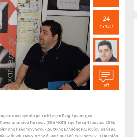
24
ΙΟΎΝ,201
5
off
ας σε συνεργασία με το Κέντρο Ενημέρωσης και
νεπιστημίου Πατρών (ΚΕΔΜΟΠ) την Τρίτη 9 Ιουνίου 2015,
ίκησης Πελοποννήσου- Δυτικής Ελλάδας και Ιονίου με θέμα
πλων δυνάμεων για την δωρεά μυελού των οστών. Η Ημερίδα