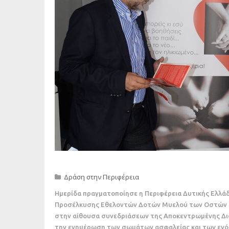
Δράση στην Περιφέρεια
Ημερίδα πραγματοποίησε η Περιφέρεια Δυτικής Ελλάδ
Προσέλκυσης Εθελοντών Δοτών Μυελού των Οστών Πα
στην αίθουσα συνεδριάσεων της Αποκεντρωμένης Διο
την ενημέρωση των σωμάτων ασφαλείας και των ενό