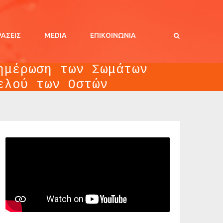
ΡΑΣΕΙΣ
MEDIA
ΕΠΙΚΟΙΝΩΝΊΑ
ημέρωση των Σωμάτων
ελού των Οστών
λείας και των Ενόπλων Δυνάμεων για τη Δωρεά