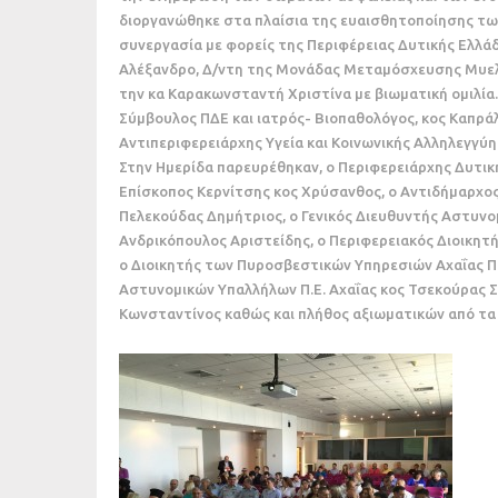
διοργανώθηκε στα πλαίσια της ευαισθητοποίησης των
συνεργασία με φορείς της Περιφέρειας Δυτικής Ελλά
Αλέξανδρο, Δ/ντη της Μονάδας Μεταμόσχευσης Μυελ
την κα Καρακωνσταντή Χριστίνα με βιωματική ομιλία.
Σύμβουλος ΠΔΕ και ιατρός- Βιοπαθολόγος, κος Καπρά
Αντιπεριφερειάρχης Υγεία και Κοινωνικής Αλληλεγγύ
Στην Ημερίδα παρευρέθηκαν, ο Περιφερειάρχης Δυτι
Επίσκοπος Κερνίτσης κος Χρύσανθος, ο Αντιδήμαρχος
Πελεκούδας Δημήτριος, ο Γενικός Διευθυντής Αστυν
Ανδρικόπουλος Αριστείδης, ο Περιφερειακός Διοικητ
ο Διοικητής των Πυροσβεστικών Υπηρεσιών Αχαΐας 
Αστυνομικών Υπαλλήλων Π.Ε. Αχαΐας κος Τσεκούρας Σ
Κωνσταντίνος καθώς και πλήθος αξιωματικών από τα 