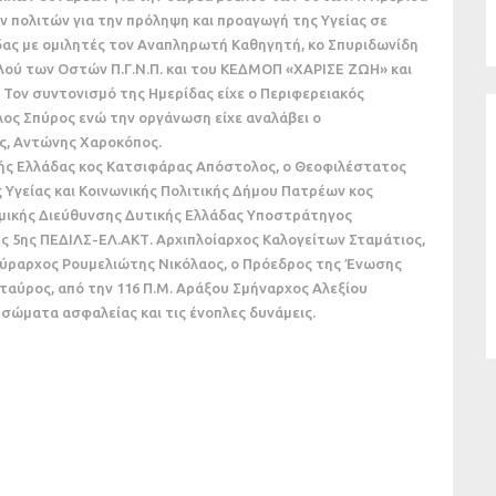
 πολιτών για την πρόληψη και προαγωγή της Υγείας σε
δας με ομιλητές τον Αναπληρωτή Καθηγητή, κο Σπυριδωνίδη
ού των Οστών Π.Γ.Ν.Π. και του ΚΕΔΜΟΠ «ΧΑΡΙΣΕ ΖΩΗ» και
 Τον συντονισμό της Ημερίδας είχε ο Περιφερειακός
λος Σπύρος ενώ την οργάνωση είχε αναλάβει ο
ης, Αντώνης Χαροκόπος.
κής Ελλάδας κος Κατσιφάρας Απόστολος, ο Θεοφιλέστατος
 Υγείας και Κοινωνικής Πολιτικής Δήμου Πατρέων κος
ομικής Διεύθυνσης Δυτικής Ελλάδας Υποστράτηγος
ής 5ης ΠΕΔΙΛΣ-ΕΛ.ΑΚΤ. Αρχιπλοίαρχος Καλογείτων Σταμάτιος,
Πύραρχος Ρουμελιώτης Νικόλαος, ο Πρόεδρος της Ένωσης
ταύρος, από την 116 Π.Μ. Αράξου Σμήναρχος Αλεξίου
σώματα ασφαλείας και τις ένοπλες δυνάμεις.