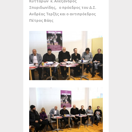
Κυττάρων κ. Αλέξανδρος
Σπυριδωνίδης, ο πρόεδρος του Δ.Σ.
Ανδρέας Τερζής και ο αντιπρόεδρος
Πέτρος Βάης