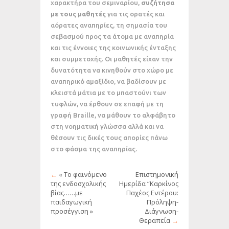
χαρακτήρα του σεμιναρίου,
συζήτησα
με τους μαθητές
για τις ορατές και
αόρατες αναπηρίες, τη σημασία του
σεβασμού προς τα άτομα με αναπηρία
και τις έννοιες της κοινωνικής ένταξης
και συμμετοχής. Οι μαθητές είχαν την
δυνατότητα να κινηθούν στο χώρο με
αναπηρικό αμαξίδιο, να βαδίσουν με
κλειστά μάτια με το μπαστούνι των
τυφλών, να έρθουν σε επαφή με τη
γραφή Braille, να μάθουν το αλφάβητο
στη νοηματική γλώσσα αλλά και να
θέσουν τις δικές τους απορίες πάνω
στο φάσμα της αναπηρίας.
←
« Το φαινόμενο
Επιστημονική
της ενδοσχολικής
Ημερίδα “Καρκίνος
βίας……με
Παχέος Εντέρου:
παιδαγωγική
Πρόληψη-
προσέγγιση »
Διάγνωση-
Θεραπεία
→