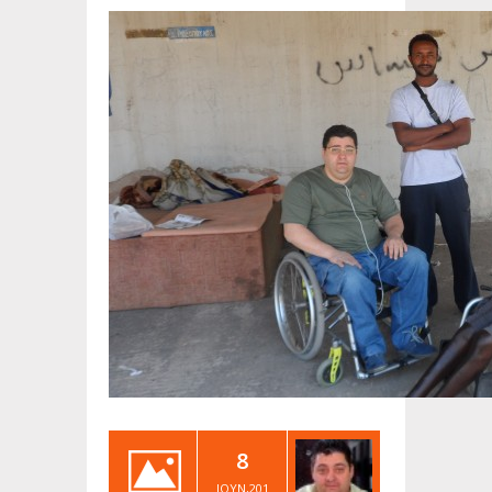
8
ΙΟΎΝ,201