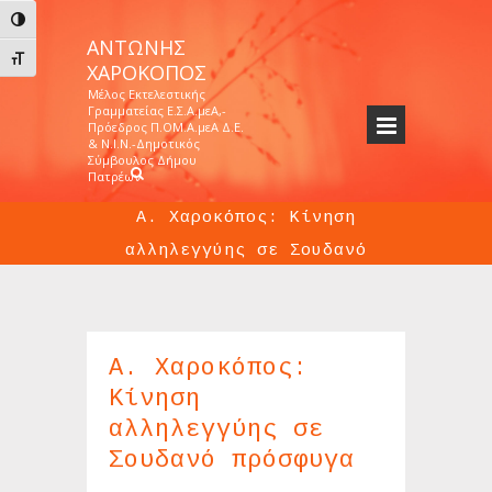
Εναλλαγή Υψηλής Αντίθεσης
ΑΝΤΏΝΗΣ
Εναλλαγή Μεγέθους Γραμμάτων
ΧΑΡΟΚΌΠΟΣ
Μέλος Εκτελεστικής
Γραμματείας Ε.Σ.Α.μεΑ,-
Πρόεδρος Π.ΟΜ.Α.μεΑ Δ.Ε.
& Ν.Ι.Ν.-Δημοτικός
Σύμβουλος Δήμου
Πατρέων
Α. Χαροκόπος: Κίνηση
αλληλεγγύης σε Σουδανό
πρόσφυγα
Home
>>
Προσωπική Δράση
>>
Α. Χαροκόπος:
Κίνηση αλληλεγγύης σε Σουδανό πρόσφυγα
Α. Χαροκόπος:
Κίνηση
αλληλεγγύης σε
Σουδανό πρόσφυγα